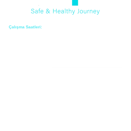
Çalışma Saatleri:
Pzt – Cmt: 8:00 – 18:00
Hakkımızda
Prof. Dr. İlknur Erenler BAYRAKTAR
Prof. Dr. Çiğdem ARSLAN
Prof. Dr. Onur BAYRAKTAR
Uzmanlık Alanlarımız