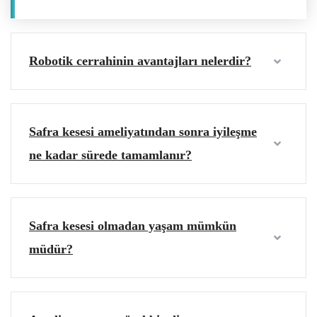
Robotik cerrahinin avantajları nelerdir?
Safra kesesi ameliyatından sonra iyileşme
ne kadar sürede tamamlanır?
Safra kesesi olmadan yaşam mümkün
müdür?