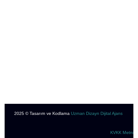
Pelvik Taban Hastalıkları
Sitoredüktif Cerrahi ve Sıcak Kemoterapi
Anal HPV ve Kanser Tedavisi
İleri Fıtık ve Karın Duvarı Cerrahisi
İnflamatuar Bağırsak Hastalığı
Meme Cerrahisi
Endokrin Cerrahi
2025
© Tasarım ve Kodlama
Uzman Dizayn Dijital Ajans
KVKK Metni