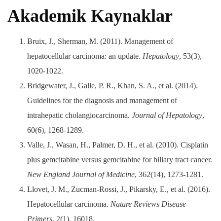
Akademik Kaynaklar
Bruix, J., Sherman, M. (2011). Management of
hepatocellular carcinoma: an update.
Hepatology
, 53(3),
1020-1022.
Bridgewater, J., Galle, P. R., Khan, S. A., et al. (2014).
Guidelines for the diagnosis and management of
intrahepatic cholangiocarcinoma.
Journal of Hepatology
,
60(6), 1268-1289.
Valle, J., Wasan, H., Palmer, D. H., et al. (2010). Cisplatin
plus gemcitabine versus gemcitabine for biliary tract cancer.
New England Journal of Medicine
, 362(14), 1273-1281.
Llovet, J. M., Zucman-Rossi, J., Pikarsky, E., et al. (2016).
Hepatocellular carcinoma.
Nature Reviews Disease
Primers
, 2(1), 16018.