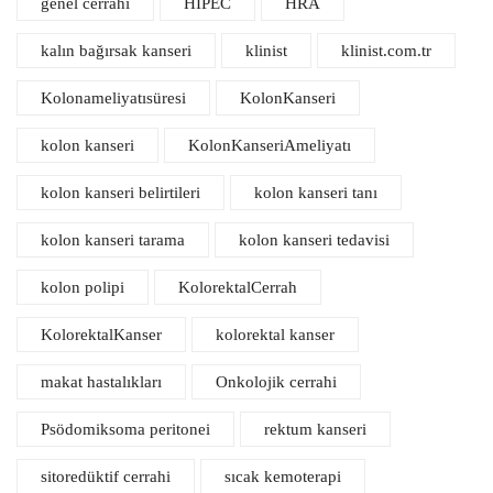
genel cerrahi
HIPEC
HRA
kalın bağırsak kanseri
klinist
klinist.com.tr
Kolonameliyatısüresi
KolonKanseri
kolon kanseri
KolonKanseriAmeliyatı
kolon kanseri belirtileri
kolon kanseri tanı
kolon kanseri tarama
kolon kanseri tedavisi
kolon polipi
KolorektalCerrah
KolorektalKanser
kolorektal kanser
makat hastalıkları
Onkolojik cerrahi
Psödomiksoma peritonei
rektum kanseri
sitoredüktif cerrahi
sıcak kemoterapi