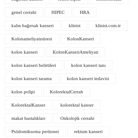
genel cerrahi
HIPEC
HRA
kalın bağırsak kanseri
klinist
klinist.com.tr
Kolonameliyatısüresi
KolonKanseri
kolon kanseri
KolonKanseriAmeliyatı
kolon kanseri belirtileri
kolon kanseri tanı
kolon kanseri tarama
kolon kanseri tedavisi
kolon polipi
KolorektalCerrah
KolorektalKanser
kolorektal kanser
makat hastalıkları
Onkolojik cerrahi
Psödomiksoma peritonei
rektum kanseri