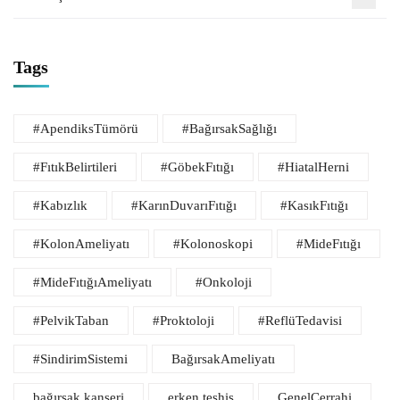
Tags
#ApendiksTümörü
#BağırsakSağlığı
#FıtıkBelirtileri
#GöbekFıtığı
#HiatalHerni
#Kabızlık
#KarınDuvarıFıtığı
#KasıkFıtığı
#KolonAmeliyatı
#Kolonoskopi
#MideFıtığı
#MideFıtığıAmeliyatı
#Onkoloji
#PelvikTaban
#Proktoloji
#ReflüTedavisi
#SindirimSistemi
BağırsakAmeliyatı
bağırsak kanseri
erken teşhis
GenelCerrahi