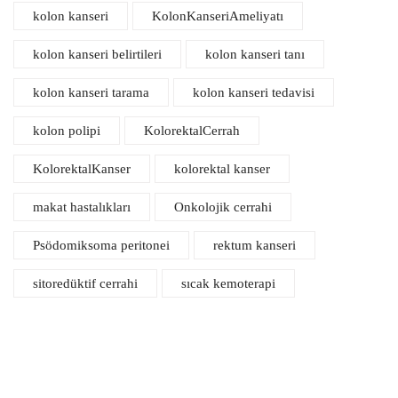
kolon kanseri
KolonKanseriAmeliyatı
kolon kanseri belirtileri
kolon kanseri tanı
kolon kanseri tarama
kolon kanseri tedavisi
kolon polipi
KolorektalCerrah
KolorektalKanser
kolorektal kanser
makat hastalıkları
Onkolojik cerrahi
Psödomiksoma peritonei
rektum kanseri
sitoredüktif cerrahi
sıcak kemoterapi