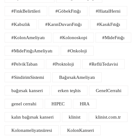
#FıtıkBelirtileri
#GöbekFıtığı
#HiatalHerni
#Kabızlık
#KarınDuvarıFıtığı
#KasıkFıtığı
#KolonAmeliyatı
#Kolonoskopi
#MideFıtığı
#MideFıtığıAmeliyatı
#Onkoloji
#PelvikTaban
#Proktoloji
#ReflüTedavisi
#SindirimSistemi
BağırsakAmeliyatı
bağırsak kanseri
erken teşhis
GenelCerrahi
genel cerrahi
HIPEC
HRA
kalın bağırsak kanseri
klinist
klinist.com.tr
Kolonameliyatısüresi
KolonKanseri