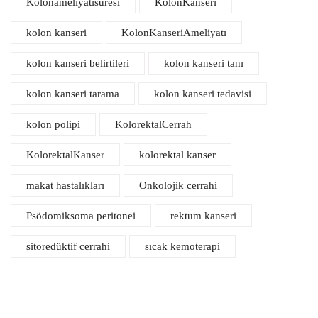
Kolonameliyatısüresi
KolonKanseri
kolon kanseri
KolonKanseriAmeliyatı
kolon kanseri belirtileri
kolon kanseri tanı
kolon kanseri tarama
kolon kanseri tedavisi
kolon polipi
KolorektalCerrah
KolorektalKanser
kolorektal kanser
makat hastalıkları
Onkolojik cerrahi
Psödomiksoma peritonei
rektum kanseri
sitoredüktif cerrahi
sıcak kemoterapi