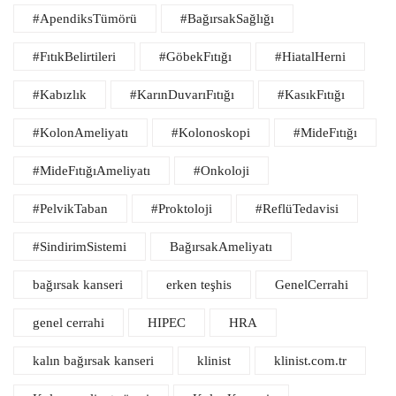
#ApendiksTümörü
#BağırsakSağlığı
#FıtıkBelirtileri
#GöbekFıtığı
#HiatalHerni
#Kabızlık
#KarınDuvarıFıtığı
#KasıkFıtığı
#KolonAmeliyatı
#Kolonoskopi
#MideFıtığı
#MideFıtığıAmeliyatı
#Onkoloji
#PelvikTaban
#Proktoloji
#ReflüTedavisi
#SindirimSistemi
BağırsakAmeliyatı
bağırsak kanseri
erken teşhis
GenelCerrahi
genel cerrahi
HIPEC
HRA
kalın bağırsak kanseri
klinist
klinist.com.tr