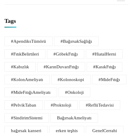
Tags
#ApendiksTümörü
#BağırsakSağlığı
#FıtıkBelirtileri
#GöbekFıtığı
#HiatalHerni
#Kabızlık
#KarınDuvarıFıtığı
#KasıkFıtığı
#KolonAmeliyatı
#Kolonoskopi
#MideFıtığı
#MideFıtığıAmeliyatı
#Onkoloji
#PelvikTaban
#Proktoloji
#ReflüTedavisi
#SindirimSistemi
BağırsakAmeliyatı
bağırsak kanseri
erken teşhis
GenelCerrahi