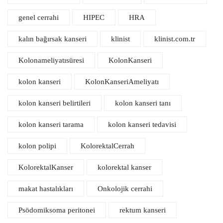
genel cerrahi
HIPEC
HRA
kalın bağırsak kanseri
klinist
klinist.com.tr
Kolonameliyatısüresi
KolonKanseri
kolon kanseri
KolonKanseriAmeliyatı
kolon kanseri belirtileri
kolon kanseri tanı
kolon kanseri tarama
kolon kanseri tedavisi
kolon polipi
KolorektalCerrah
KolorektalKanser
kolorektal kanser
makat hastalıkları
Onkolojik cerrahi
Psödomiksoma peritonei
rektum kanseri