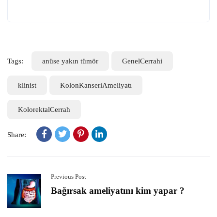
Tags:
anüse yakın tümör
GenelCerrahi
klinist
KolonKanseriAmeliyatı
KolorektalCerrah
Share:
Previous Post
Bağırsak ameliyatını kim yapar ?