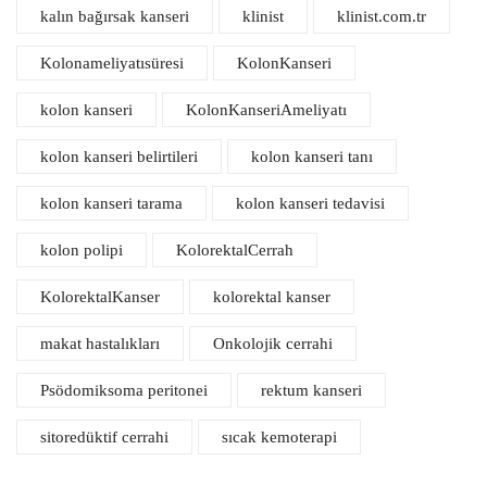
kalın bağırsak kanseri
klinist
klinist.com.tr
Kolonameliyatısüresi
KolonKanseri
kolon kanseri
KolonKanseriAmeliyatı
kolon kanseri belirtileri
kolon kanseri tanı
kolon kanseri tarama
kolon kanseri tedavisi
kolon polipi
KolorektalCerrah
KolorektalKanser
kolorektal kanser
makat hastalıkları
Onkolojik cerrahi
Psödomiksoma peritonei
rektum kanseri
sitoredüktif cerrahi
sıcak kemoterapi