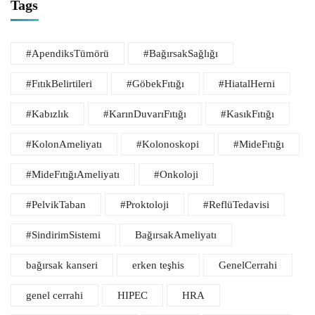
Tags
#ApendiksTümörü
#BağırsakSağlığı
#FıtıkBelirtileri
#GöbekFıtığı
#HiatalHerni
#Kabızlık
#KarınDuvarıFıtığı
#KasıkFıtığı
#KolonAmeliyatı
#Kolonoskopi
#MideFıtığı
#MideFıtığıAmeliyatı
#Onkoloji
#PelvikTaban
#Proktoloji
#ReflüTedavisi
#SindirimSistemi
BağırsakAmeliyatı
bağırsak kanseri
erken teşhis
GenelCerrahi
genel cerrahi
HIPEC
HRA