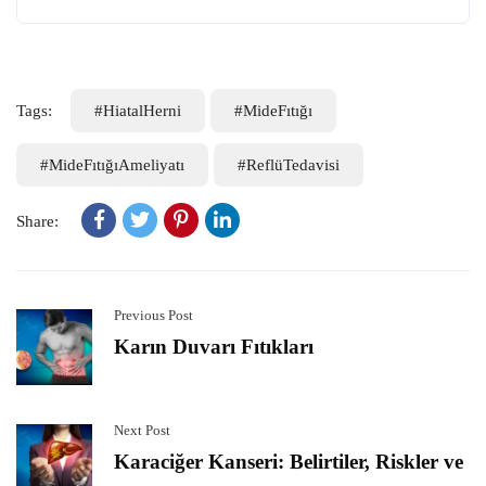
Tags:
#HiatalHerni
#MideFıtığı
#MideFıtığıAmeliyatı
#ReflüTedavisi
Share:
Previous Post
Karın Duvarı Fıtıkları
Next Post
Karaciğer Kanseri: Belirtiler, Riskler ve