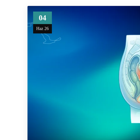
04
Haz 26