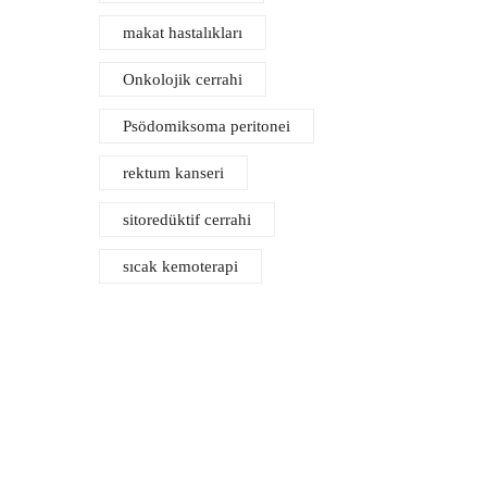
makat hastalıkları
Onkolojik cerrahi
Psödomiksoma peritonei
rektum kanseri
sitoredüktif cerrahi
sıcak kemoterapi
Anal HPV ve Kanser Tedavisi