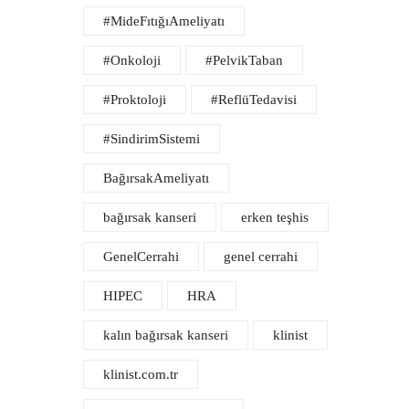
#MideFıtığıAmeliyatı
#Onkoloji
#PelvikTaban
#Proktoloji
#ReflüTedavisi
#SindirimSistemi
BağırsakAmeliyatı
bağırsak kanseri
erken teşhis
GenelCerrahi
genel cerrahi
HIPEC
HRA
kalın bağırsak kanseri
klinist
klinist.com.tr