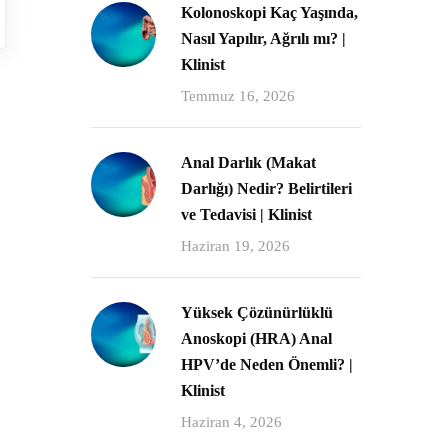
Kolonoskopi Kaç Yaşında,
Nasıl Yapılır, Ağrılı mı? |
Klinist
Temmuz 16, 2026
Anal Darlık (Makat
Darlığı) Nedir? Belirtileri
ve Tedavisi | Klinist
Haziran 19, 2026
Yüksek Çözünürlüklü
Anoskopi (HRA) Anal
HPV’de Neden Önemli? |
Klinist
Haziran 4, 2026