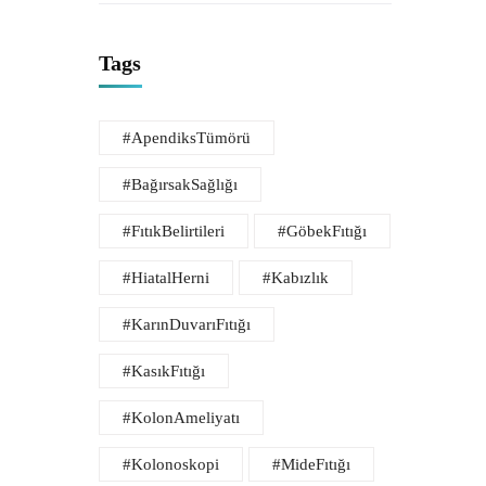
Tags
#ApendiksTümörü
#BağırsakSağlığı
#FıtıkBelirtileri
#GöbekFıtığı
#HiatalHerni
#Kabızlık
#KarınDuvarıFıtığı
#KasıkFıtığı
#KolonAmeliyatı
#Kolonoskopi
#MideFıtığı