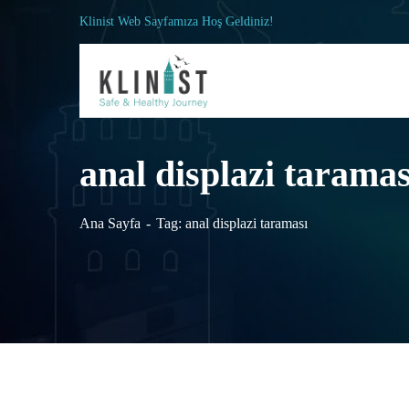
Klinist Web Sayfamıza Hoş Geldiniz!
anal displazi taramas
Ana Sayfa
Tag: anal displazi taraması