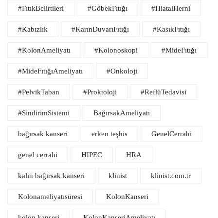
#FıtıkBelirtileri
#GöbekFıtığı
#HiatalHerni
#Kabızlık
#KarınDuvarıFıtığı
#KasıkFıtığı
#KolonAmeliyatı
#Kolonoskopi
#MideFıtığı
#MideFıtığıAmeliyatı
#Onkoloji
#PelvikTaban
#Proktoloji
#ReflüTedavisi
#SindirimSistemi
BağırsakAmeliyatı
bağırsak kanseri
erken teşhis
GenelCerrahi
genel cerrahi
HIPEC
HRA
kalın bağırsak kanseri
klinist
klinist.com.tr
Kolonameliyatısüresi
KolonKanseri
kolon kanseri
KolonKanseriAmeliyatı