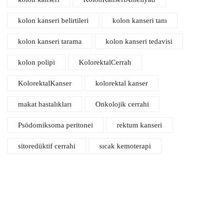
kolon kanseri belirtileri
kolon kanseri tanı
kolon kanseri tarama
kolon kanseri tedavisi
kolon polipi
KolorektalCerrah
KolorektalKanser
kolorektal kanser
makat hastalıkları
Onkolojik cerrahi
Psödomiksoma peritonei
rektum kanseri
sitoredüktif cerrahi
sıcak kemoterapi