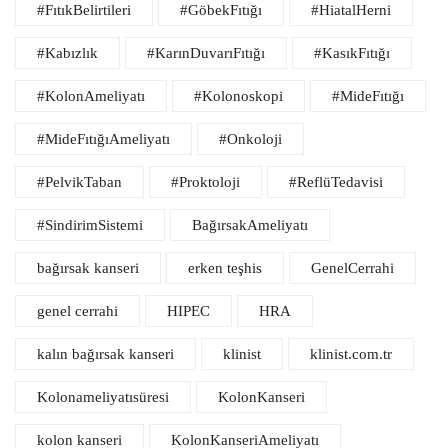
#FıtıkBelirtileri
#GöbekFıtığı
#HiatalHerni
#Kabızlık
#KarınDuvarıFıtığı
#KasıkFıtığı
#KolonAmeliyatı
#Kolonoskopi
#MideFıtığı
#MideFıtığıAmeliyatı
#Onkoloji
#PelvikTaban
#Proktoloji
#ReflüTedavisi
#SindirimSistemi
BağırsakAmeliyatı
bağırsak kanseri
erken teşhis
GenelCerrahi
genel cerrahi
HIPEC
HRA
kalın bağırsak kanseri
klinist
klinist.com.tr
Kolonameliyatısüresi
KolonKanseri
kolon kanseri
KolonKanseriAmeliyatı