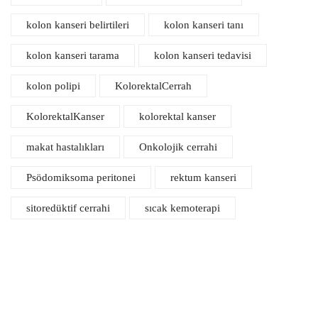
kolon kanseri belirtileri
kolon kanseri tanı
kolon kanseri tarama
kolon kanseri tedavisi
kolon polipi
KolorektalCerrah
KolorektalKanser
kolorektal kanser
makat hastalıkları
Onkolojik cerrahi
Psödomiksoma peritonei
rektum kanseri
sitoredüktif cerrahi
sıcak kemoterapi