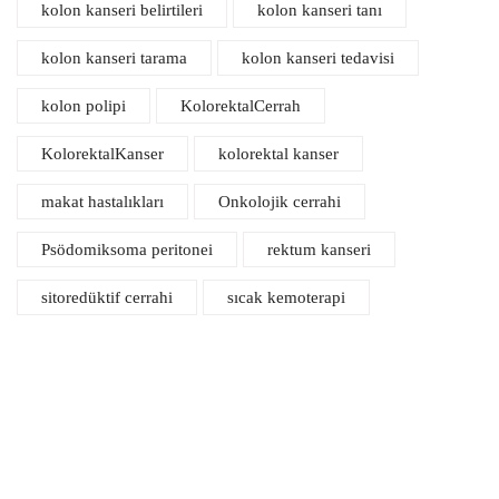
kolon kanseri belirtileri
kolon kanseri tanı
kolon kanseri tarama
kolon kanseri tedavisi
kolon polipi
KolorektalCerrah
KolorektalKanser
kolorektal kanser
makat hastalıkları
Onkolojik cerrahi
Psödomiksoma peritonei
rektum kanseri
sitoredüktif cerrahi
sıcak kemoterapi