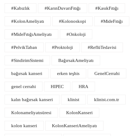
#Kabızlık
#KarınDuvarıFıtığı
#KasıkFıtığı
#KolonAmeliyatı
#Kolonoskopi
#MideFıtığı
#MideFıtığıAmeliyatı
#Onkoloji
#PelvikTaban
#Proktoloji
#ReflüTedavisi
#SindirimSistemi
BağırsakAmeliyatı
bağırsak kanseri
erken teşhis
GenelCerrahi
genel cerrahi
HIPEC
HRA
kalın bağırsak kanseri
klinist
klinist.com.tr
Kolonameliyatısüresi
KolonKanseri
kolon kanseri
KolonKanseriAmeliyatı