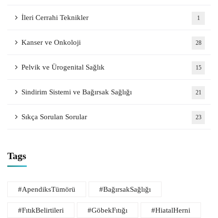
İleri Cerrahi Teknikler
1
Kanser ve Onkoloji
28
Pelvik ve Ürogenital Sağlık
15
Sindirim Sistemi ve Bağırsak Sağlığı
21
Sıkça Sorulan Sorular
23
Tags
#ApendiksTümörü
#BağırsakSağlığı
#FıtıkBelirtileri
#GöbekFıtığı
#HiatalHerni