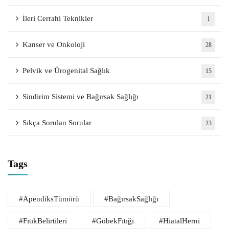
İleri Cerrahi Teknikler
1
Kanser ve Onkoloji
28
Pelvik ve Ürogenital Sağlık
15
Sindirim Sistemi ve Bağırsak Sağlığı
21
Sıkça Sorulan Sorular
23
Tags
#ApendiksTümörü
#BağırsakSağlığı
#FıtıkBelirtileri
#GöbekFıtığı
#HiatalHerni