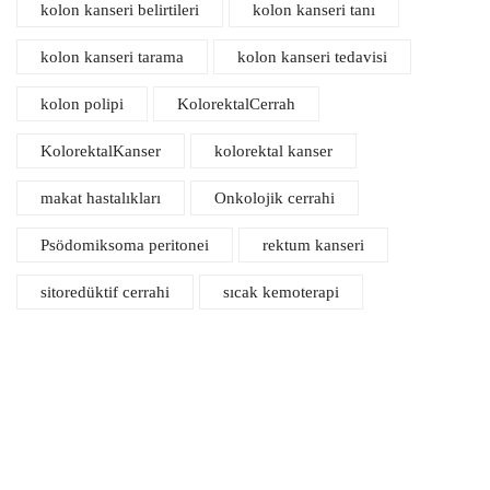
kolon kanseri belirtileri
kolon kanseri tanı
kolon kanseri tarama
kolon kanseri tedavisi
kolon polipi
KolorektalCerrah
KolorektalKanser
kolorektal kanser
makat hastalıkları
Onkolojik cerrahi
Psödomiksoma peritonei
rektum kanseri
sitoredüktif cerrahi
sıcak kemoterapi