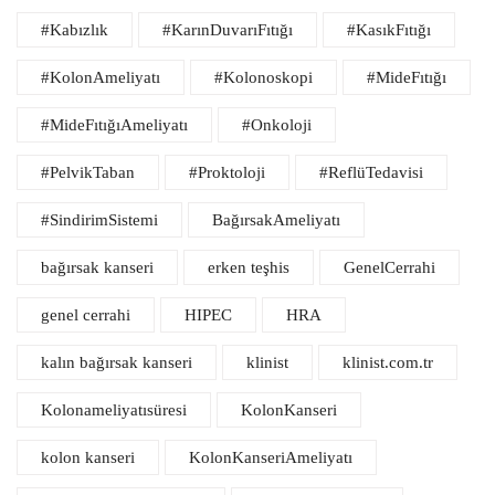
#Kabızlık
#KarınDuvarıFıtığı
#KasıkFıtığı
#KolonAmeliyatı
#Kolonoskopi
#MideFıtığı
#MideFıtığıAmeliyatı
#Onkoloji
#PelvikTaban
#Proktoloji
#ReflüTedavisi
#SindirimSistemi
BağırsakAmeliyatı
bağırsak kanseri
erken teşhis
GenelCerrahi
genel cerrahi
HIPEC
HRA
kalın bağırsak kanseri
klinist
klinist.com.tr
Kolonameliyatısüresi
KolonKanseri
kolon kanseri
KolonKanseriAmeliyatı